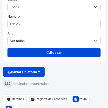
Número
Ano
Buscar
Baixar Relatório
332
resultados encontrados
Detalhes
Registro de Presenças
Pauta