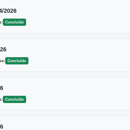
4/2026
s:
Concluído
026
us:
Concluído
26
s:
Concluído
26