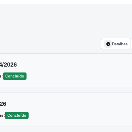
Detalhes
4/2026
s:
Concluído
026
us:
Concluído