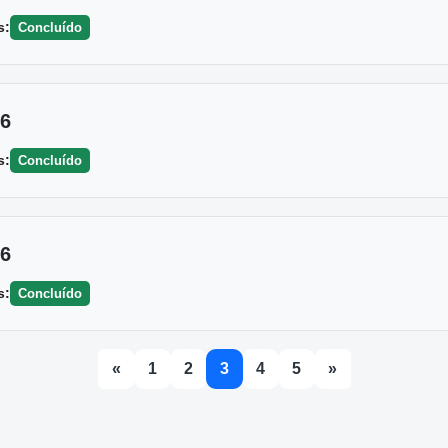
s:
Concluído
26
s:
Concluído
26
s:
Concluído
«
1
2
3
4
5
»