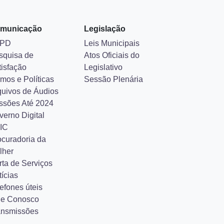
municação
Legislação
PD
Leis Municipais
squisa de
Atos Oficiais do
tisfação
Legislativo
mos e Políticas
Sessão Plenária
quivos de Áudios
ssões Até 2024
verno Digital
IC
ocuradoria da
lher
rta de Serviços
ícias
efones úteis
le Conosco
ansmissões