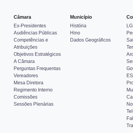
Câmara
Município
Co
Ex-Presidentes
História
LG
Audiências Públicas
Hino
Pe
Competências e
Dados Geográficos
Sa
Atribuições
Ter
Objetivos Estratégicos
Ar
A Câmara
Se
Perguntas Frequentas
Go
Vereadores
ES
Mesa Diretora
Pr
Regimento Interno
Mu
Comissões
Ca
Sessões Plenárias
Not
Tel
Fa
Tr