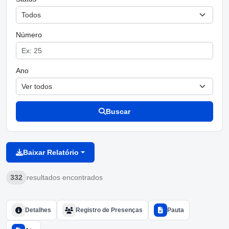
Número
Ano
Buscar
Baixar Relatório
332
resultados encontrados
Detalhes
Registro de Presenças
Pauta