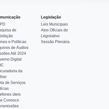
municação
Legislação
PD
Leis Municipais
squisa de
Atos Oficiais do
tisfação
Legislativo
mos e Políticas
Sessão Plenária
quivos de Áudios
ssões Até 2024
verno Digital
IC
ocuradoria da
lher
rta de Serviços
ícias
efones úteis
le Conosco
ansmissões