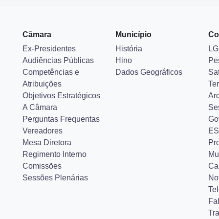
Câmara
Município
Co
Ex-Presidentes
História
LG
Audiências Públicas
Hino
Pe
Competências e
Dados Geográficos
Sa
Atribuições
Ter
Objetivos Estratégicos
Ar
A Câmara
Se
Perguntas Frequentas
Go
Vereadores
ES
Mesa Diretora
Pr
Regimento Interno
Mu
Comissões
Ca
Sessões Plenárias
Not
Tel
Fa
Tr