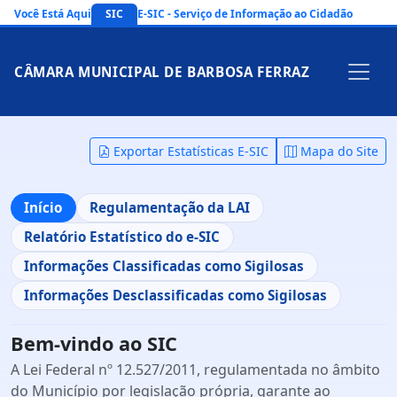
Você Está Aqui
SIC
E-SIC - Serviço de Informação ao Cidadão
CÂMARA MUNICIPAL DE BARBOSA FERRAZ
Exportar Estatísticas E-SIC
Mapa do Site
Início
Regulamentação da LAI
Relatório Estatístico do e-SIC
Informações Classificadas como Sigilosas
Informações Desclassificadas como Sigilosas
Bem-vindo ao SIC
A Lei Federal nº 12.527/2011, regulamentada no âmbito
do Município por legislação própria, garante ao