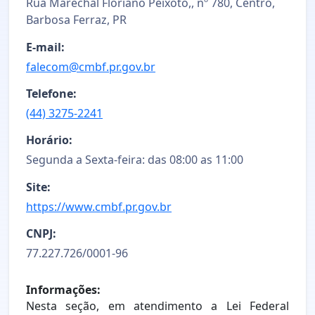
Rua Marechal Floriano Peixoto,, nº 780, Centro,
Barbosa Ferraz, PR
E-mail:
falecom@cmbf.pr.gov.br
Telefone:
(44) 3275-2241
Horário:
Segunda a Sexta-feira: das 08:00 as 11:00
Site:
https://www.cmbf.pr.gov.br
CNPJ:
77.227.726/0001-96
Informações:
Nesta seção, em atendimento a Lei Federal