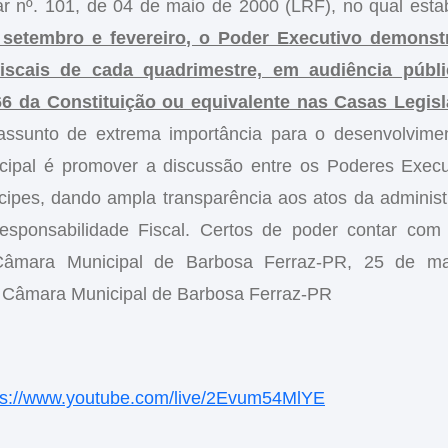
ar nº. 101, de 04 de maio de 2000 (LRF), no qual esta
 setembro e fevereiro, o Poder Executivo demonst
iscais de cada quadrimestre, em audiência públ
66 da Constituição ou equivalente nas Casas Legisl
assunto de extrema importância para o desenvolvime
ncipal é promover a discussão entre os Poderes Execu
ipes, dando ampla transparência aos atos da administ
esponsabilidade Fiscal. Certos de poder contar com
 Câmara Municipal de Barbosa Ferraz-PR, 25 de m
Câmara Municipal de Barbosa Ferraz-PR
ps://www.youtube.com/live/2Evum54MlYE