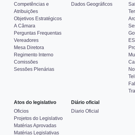
Competências e
Dados Geográficos
Sa
Atribuições
Ter
Objetivos Estratégicos
Ar
A Câmara
Se
Perguntas Frequentas
Go
Vereadores
ES
Mesa Diretora
Pr
Regimento Interno
Mu
Comissões
Ca
Sessões Plenárias
Not
Tel
Fa
Tr
Atos do legislativo
Diário oficial
Oficios
Diario Oficial
Projetos do Legislativo
Matérias Aprovadas
Matérias Legislativas