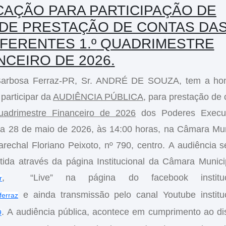
CAÇÃO PARA PARTICIPAÇÃO DE
A DE PRESTAÇÃO DE CONTAS
DA
FERENTES 1.º
QUADRIMESTRE
NCEIRO DE 202
6
.
 Barbosa Ferraz-PR, Sr. ANDRÉ DE SOUZA, tem a ho
participar da
AUDIÊNCIA PÚBLICA
, para prestação de 
uadrimestre Financeiro de 2026
dos Poderes Execut
 dia 28 de maio de 2026, às 14:00 horas, na Câmara Mun
echal Floriano Peixoto, nº 790, centro. A audiência s
tida através da página Institucional da Câmara Munici
, “Live” na página do facebook instituci
r
e ainda transmissão pelo canal Youtube instituc
ferraz
. A audiência pública, acontece em cumprimento ao di
9