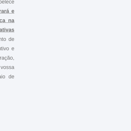
belece
rará e
ica na
ativas
nto de
tivo e
ração,
 vossa
aio de