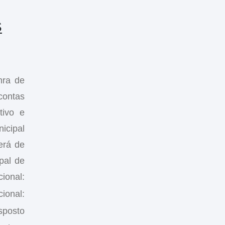
S
nra de
contas
ivo e
icipal
erá de
pal de
onal:
ional:
sposto