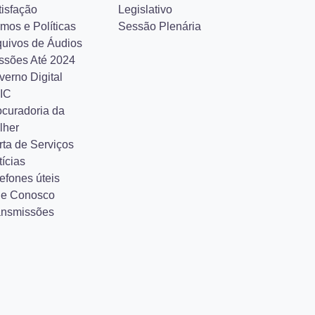
tisfação
Legislativo
mos e Políticas
Sessão Plenária
quivos de Áudios
ssões Até 2024
verno Digital
IC
ocuradoria da
lher
rta de Serviços
ícias
efones úteis
le Conosco
ansmissões