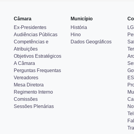
Câmara
Município
Co
Ex-Presidentes
História
LG
Audiências Públicas
Hino
Pe
Competências e
Dados Geográficos
Sa
Atribuições
Ter
Objetivos Estratégicos
Ar
A Câmara
Se
Perguntas Frequentas
Go
Vereadores
ES
Mesa Diretora
Pr
Regimento Interno
Mu
Comissões
Ca
Sessões Plenárias
Not
Tel
Fa
Tr