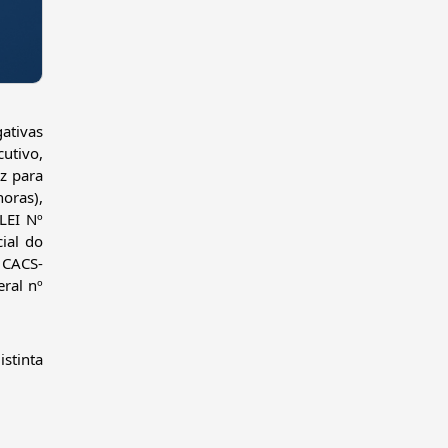
tivo, 
 para 
oras), 
LEI Nº 
al do 
 CACS-
al nº 