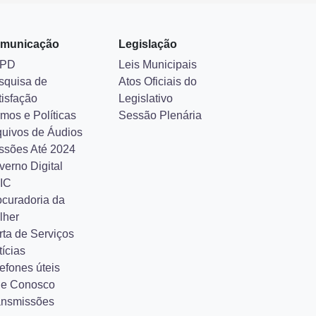
municação
Legislação
PD
Leis Municipais
squisa de
Atos Oficiais do
tisfação
Legislativo
mos e Políticas
Sessão Plenária
quivos de Áudios
ssões Até 2024
verno Digital
IC
ocuradoria da
lher
rta de Serviços
ícias
efones úteis
le Conosco
ansmissões