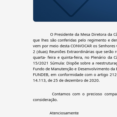
		O Presidente da Mesa Diretora da Câmara Municipal de Barbosa Ferraz, no exercício de suas prerrogativas 
que lhes são conferidas pelo regimento e dem
vem por meio desta CONVOCAR os Senhores v
2 (duas) Reuniões Extraordinárias que serão r
quarta- feira e quinta-feira, no Plenário da 
15/2021 Súmula: Dispõe sobre a reestrutura
Fundo de Manutenção e Desenvolvimento da Ed
FUNDEB, em conformidade com o artigo 212-A 
14.113, de 25 de dezembro de 2020.
		Contamos com o precioso comparecimento de Vossas Excelências reitero votos de estima e distinta 
consideração.
		Atenciosamente