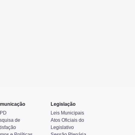
municação
Legislação
PD
Leis Municipais
squisa de
Atos Oficiais do
tisfação
Legislativo
mos e Políticas
Sessão Plenária