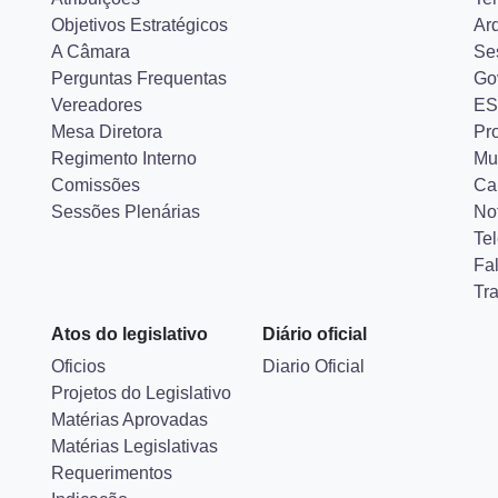
Objetivos Estratégicos
Ar
A Câmara
Se
Perguntas Frequentas
Go
Vereadores
ES
Mesa Diretora
Pr
Regimento Interno
Mu
Comissões
Ca
Sessões Plenárias
Not
Tel
Fa
Tr
Atos do legislativo
Diário oficial
Oficios
Diario Oficial
Projetos do Legislativo
Matérias Aprovadas
Matérias Legislativas
Requerimentos