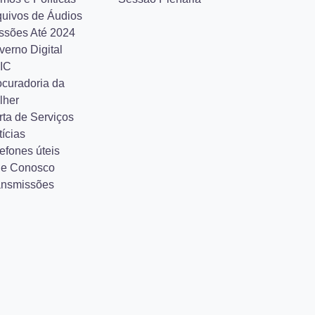
quivos de Áudios
ssões Até 2024
verno Digital
IC
ocuradoria da
lher
rta de Serviços
ícias
efones úteis
le Conosco
ansmissões