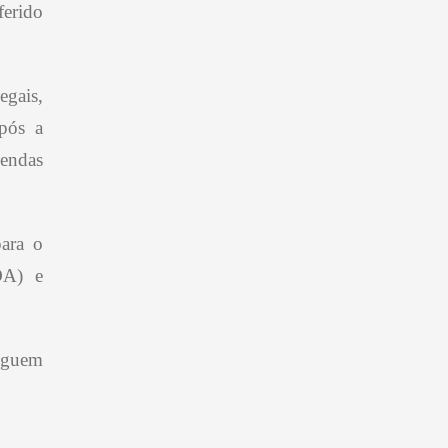
ferido
egais,
Após a
mendas
para o
OA) e
seguem