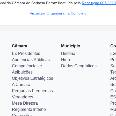
onal da Câmara de Barbosa Ferraz instituída pela
Resolução 007/2020
Visualizar Organograma Completo
Câmara
Município
Co
Ex-Presidentes
História
LG
Audiências Públicas
Hino
Pe
Competências e
Dados Geográficos
Sa
Atribuições
Ter
Objetivos Estratégicos
Ar
A Câmara
Se
Perguntas Frequentas
Go
Vereadores
ES
Mesa Diretora
Pr
Regimento Interno
Mu
Comissões
Ca