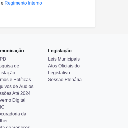
e
Regimento Interno
municação
Legislação
PD
Leis Municipais
squisa de
Atos Oficiais do
tisfação
Legislativo
mos e Políticas
Sessão Plenária
quivos de Áudios
ssões Até 2024
verno Digital
IC
ocuradoria da
lher
rta de Serviços