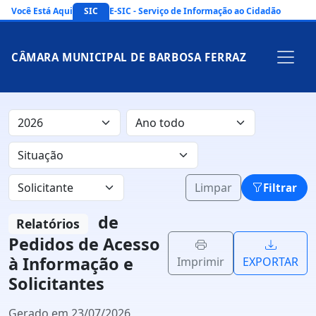
Você Está Aqui
SIC
E-SIC - Serviço de Informação ao Cidadão
CÂMARA MUNICIPAL DE BARBOSA FERRAZ
Limpar
Filtrar
de
Relatórios
Pedidos de Acesso
à Informação e
Imprimir
EXPORTAR
Solicitantes
Gerado em 23/07/2026