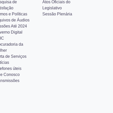
squisa de
Atos Oficiais do
tisfação
Legislativo
mos e Políticas
Sessão Plenária
quivos de Áudios
ssões Até 2024
verno Digital
IC
ocuradoria da
lher
rta de Serviços
ícias
efones úteis
le Conosco
ansmissões