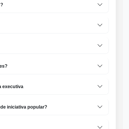
s?
tes?
 executiva
de iniciativa popular?