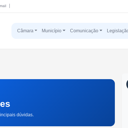
mail
Câmara
Município
Comunicação
Legislaçã
tes
incipais dúvidas.