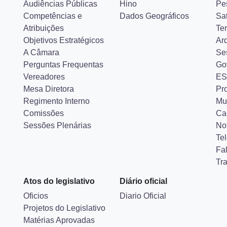
Audiências Públicas
Hino
Pe
Competências e
Dados Geográficos
Sa
Atribuições
Ter
Objetivos Estratégicos
Ar
A Câmara
Se
Perguntas Frequentas
Go
Vereadores
ES
Mesa Diretora
Pr
Regimento Interno
Mu
Comissões
Ca
Sessões Plenárias
Not
Tel
Fa
Tr
Atos do legislativo
Diário oficial
Oficios
Diario Oficial
Projetos do Legislativo
Matérias Aprovadas