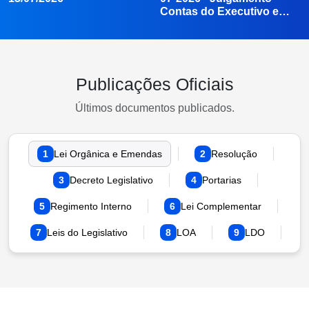
Sessão Ordinária do dia
Sessão Extraordinária 11-
13/07/2026
07-2026 - Julgamento
Contas do Executivo e…
Publicações Oficiais
Últimos documentos publicados.
1
Lei Orgânica e Emendas
2
Resolução
3
Decreto Legislativo
4
Portarias
5
Regimento Interno
6
Lei Complementar
7
Leis do Legislativo
8
LOA
9
LDO